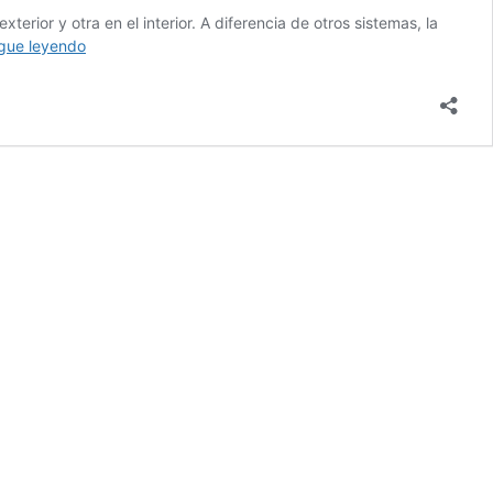
rior y otra en el interior. A diferencia de otros sistemas, la
¿Qué
gue leyendo
es
un
equipo
de
aire
acondicionado
suelo-
techo?