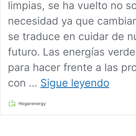
limpias, se ha vuelto no 
necesidad ya que cambiar
se traduce en cuidar de n
futuro. Las energías verd
para hacer frente a las p
Las
con …
Sigue leyendo
energías
limpias
o
Hogarenergy
verdes