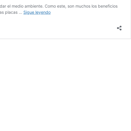
uidar el medio ambiente. Como este, son muchos los beneficios
Mantenimiento
 las placas …
Sigue leyendo
de
los
paneles
solares
¿Es
mejor
este
servicio
cuando
son
comprados
o
alquilados?