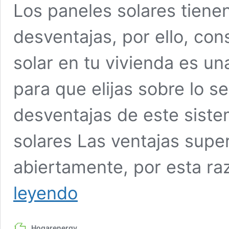
Los paneles solares tiene
desventajas, por ello, cons
solar en tu vivienda es un
para que elijas sobre lo s
desventajas de este siste
solares Las ventajas supe
abiertamente, por esta 
¿Qué
leyendo
ventajas
y
desventajas
Hogarenergy
tienen