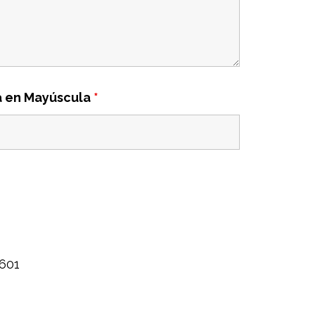
ra en Mayúscula
*
601